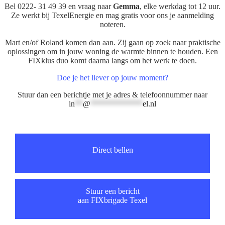
Bel 0222- 31 49 39 en vraag naar
Gemma
, elke werkdag tot 12 uur.
Ze werkt bij TexelEnergie en mag gratis voor ons je aanmelding
noteren.
Mart en/of Roland komen dan aan. Zij gaan op zoek naar praktische
oplossingen om in jouw woning de warmte binnen te houden. Een
FIXklus duo komt daarna langs om het werk te doen.
Doe je het liever op jouw moment?
Stuur dan een berichtje met je adres & telefoonnummer naar
in
**
@
*************
el.nl
Direct bellen
Stuur een bericht
aan FIXbrigade Texel